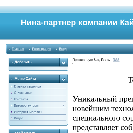
Нина-партнер компании Кайр
Главная
Регистрация
Вход
Приветствую Вас
,
Гость
·
RSS
Добавить
Т
Меню Сайта
Главная страница
О Компании
Уникальный преп
Контакты
новейшим техно
Витопротекторы
Интернет-магазин
специального сор
Видео
представляет со