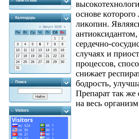
Твой Отзыв
высокотехнологи
основе которого
Календарь
ликопин. Являя
«
Август 2026
»
антиоксидантом,
Пн
Вт
Ср
Чт
Пт
Сб
Вс
1
2
сердечно-сосудис
3
4
5
6
7
8
9
10
11
12
13
14
15
16
случаях и приос
17
18
19
20
21
22
23
процессов, спосо
24
25
26
27
28
29
30
31
снижает респира
бодрость, улучш
Поиск
Препарат так же
на весь организм
Visitors